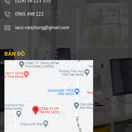
(028) 36 223 335
0965 498 222
laco.vanphong@gmail.com
BẢN ĐỒ