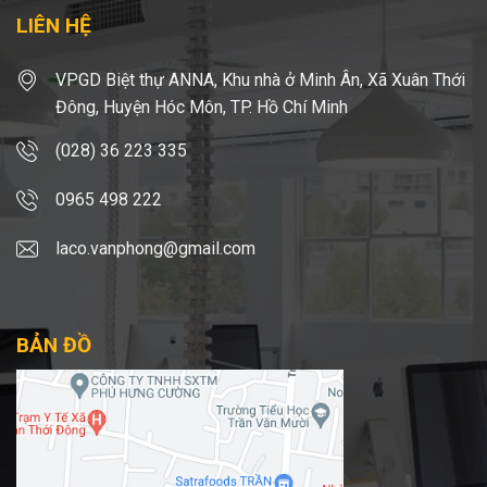
LIÊN HỆ
VPGD Biệt thự ANNA, Khu nhà ở Minh Ân, Xã Xuân Thới
Đông, Huyện Hóc Môn, TP. Hồ Chí Minh
(028) 36 223 335
0965 498 222
laco.vanphong@gmail.com
BẢN ĐỒ