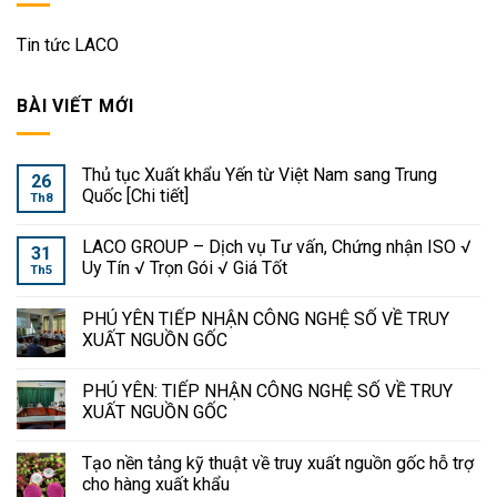
Tin tức LACO
BÀI VIẾT MỚI
Thủ tục Xuất khẩu Yến từ Việt Nam sang Trung
26
Quốc [Chi tiết]
Th8
LACO GROUP – Dịch vụ Tư vấn, Chứng nhận ISO √
31
Uy Tín √ Trọn Gói √ Giá Tốt
Th5
PHÚ YÊN TIẾP NHẬN CÔNG NGHỆ SỐ VỀ TRUY
XUẤT NGUỒN GỐC
PHÚ YÊN: TIẾP NHẬN CÔNG NGHỆ SỐ VỀ TRUY
XUẤT NGUỒN GỐC
Tạo nền tảng kỹ thuật về truy xuất nguồn gốc hỗ trợ
cho hàng xuất khẩu