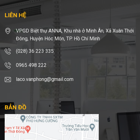
LIÊN HỆ
VPGD Biệt thự ANNA, Khu nhà ở Minh Ân, Xã Xuân Thới
Đông, Huyện Hóc Môn, TP. Hồ Chí Minh
(028) 36 223 335
0965 498 222
laco.vanphong@gmail.com
BẢN ĐỒ