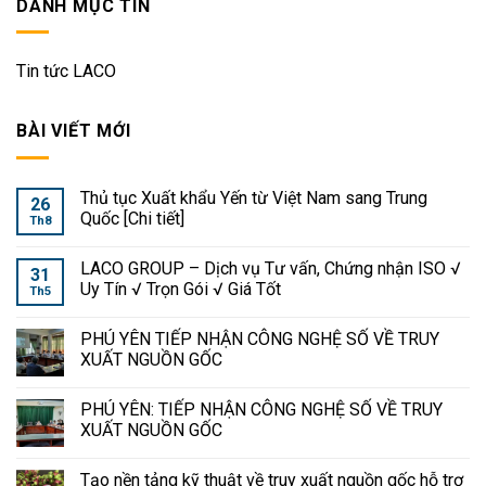
DANH MỤC TIN
Tin tức LACO
BÀI VIẾT MỚI
Thủ tục Xuất khẩu Yến từ Việt Nam sang Trung
26
Quốc [Chi tiết]
Th8
LACO GROUP – Dịch vụ Tư vấn, Chứng nhận ISO √
31
Uy Tín √ Trọn Gói √ Giá Tốt
Th5
PHÚ YÊN TIẾP NHẬN CÔNG NGHỆ SỐ VỀ TRUY
XUẤT NGUỒN GỐC
PHÚ YÊN: TIẾP NHẬN CÔNG NGHỆ SỐ VỀ TRUY
XUẤT NGUỒN GỐC
Tạo nền tảng kỹ thuật về truy xuất nguồn gốc hỗ trợ