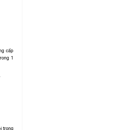
ung cấp
trong 1
.
i trong