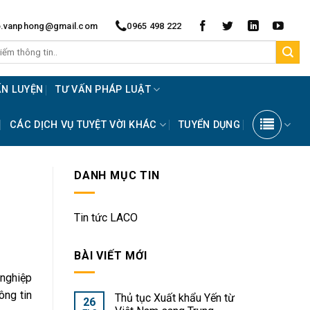
o.vanphong@gmail.com
0965 498 222
ẤN LUYỆN
TƯ VẤN PHÁP LUẬT
CÁC DỊCH VỤ TUYỆT VỜI KHÁC
TUYỂN DỤNG
DANH MỤC TIN
Tin tức LACO
BÀI VIẾT MỚI
 nghiệp
ông tin
Thủ tục Xuất khẩu Yến từ
26