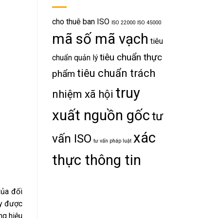
cho thuê ban ISO
ISO 22000
ISO 45000
mã số mã vạch
tiêu
tiêu chuẩn thực
chuẩn quản lý
tiêu chuẩn trách
phẩm
truy
nhiệm xã hội
xuất nguồn gốc
tư
xác
vấn ISO
tư vấn pháp luật
thực thông tin
của đối
ây được
ng hiệu