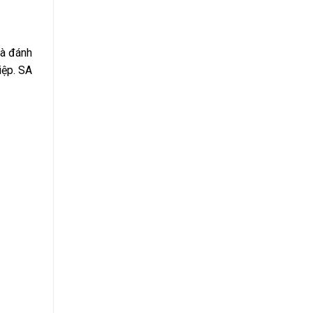
và đánh
iệp. SA