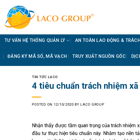
Skip
to
content
TƯ VẤN HỆ THỐNG QUẢN LÝ
AN TOÀN LAO ĐỘNG & TRÁCH
ĐĂNG KÝ MÃ SỐ, MÃ VẠCH
TRUY XUẤT NGUỒN GỐC
DỊC
TIN TỨC LACO
4 tiêu chuẩn trách nhiệm xã 
POSTED ON
12/10/2020
BY
LACO GROUP
Nhận thấy được tầm quan trọng của trách nhiệm xã
đầu tư thực hiện tiêu chuẩn này. Nhằm tạo nền 