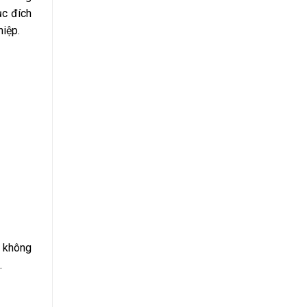
ục đích
hiệp.
I không
.