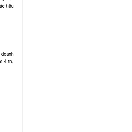
ác tiêu
 doanh
m 4 trụ