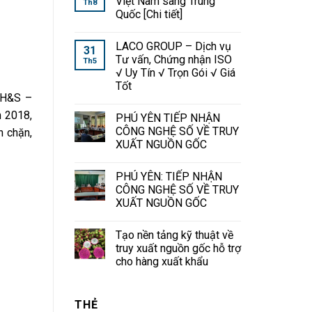
Việt Nam sang Trung
Th8
Quốc [Chi tiết]
LACO GROUP – Dịch vụ
31
Tư vấn, Chứng nhận ISO
Th5
√ Uy Tín √ Trọn Gói √ Giá
Tốt
(OH&S –
m 2018,
PHÚ YÊN TIẾP NHẬN
CÔNG NGHỆ SỐ VỀ TRUY
n chặn,
XUẤT NGUỒN GỐC
PHÚ YÊN: TIẾP NHẬN
CÔNG NGHỆ SỐ VỀ TRUY
XUẤT NGUỒN GỐC
Tạo nền tảng kỹ thuật về
truy xuất nguồn gốc hỗ trợ
cho hàng xuất khẩu
THẺ