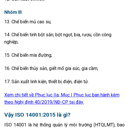
Nhóm III
13.
Chế biến mủ cao su;
14.
Chế biến tinh bột sắn; bột ngọt
;
bia, rượu, cồn công
nghiệp
;
15.
Chế biến mía đường;
16.
Chế biến th
ủy
sản
, giết mổ gia súc, gia cầm
;
17.
Sản xuất linh kiện, thiết bị điện, điện tử.
Xem chi tiết về Phục lục IIa, Mục I Phục lục ban hành kèm
theo Nghị định 40/2019/NĐ-CP tại đây.
Vậy ISO 14001:2015 là gì?
ISO 14001 là hệ thống quản lý môi trường (HTQLMT), bao