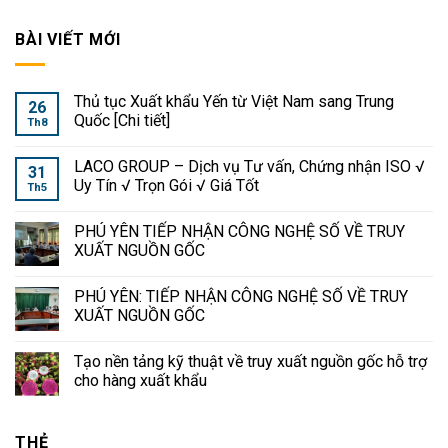
BÀI VIẾT MỚI
Thủ tục Xuất khẩu Yến từ Việt Nam sang Trung
26
Quốc [Chi tiết]
Th8
LACO GROUP – Dịch vụ Tư vấn, Chứng nhận ISO √
31
Uy Tín √ Trọn Gói √ Giá Tốt
Th5
PHÚ YÊN TIẾP NHẬN CÔNG NGHỆ SỐ VỀ TRUY
XUẤT NGUỒN GỐC
PHÚ YÊN: TIẾP NHẬN CÔNG NGHỆ SỐ VỀ TRUY
XUẤT NGUỒN GỐC
Tạo nền tảng kỹ thuật về truy xuất nguồn gốc hỗ trợ
cho hàng xuất khẩu
THẺ