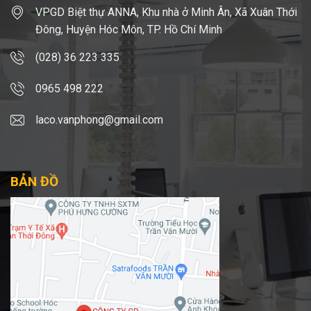
VPGD Biệt thự ANNA, Khu nhà ở Minh Ân, Xã Xuân Thới
Đông, Huyện Hóc Môn, TP. Hồ Chí Minh
(028) 36 223 335
0965 498 222
laco.vanphong@gmail.com
BẢN ĐỒ