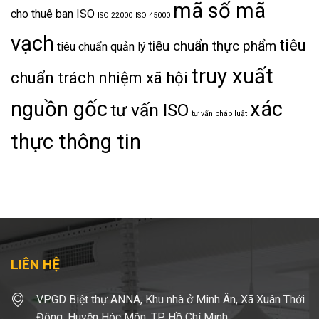
mã số mã
cho thuê ban ISO
ISO 22000
ISO 45000
vạch
tiêu
tiêu chuẩn thực phẩm
tiêu chuẩn quản lý
truy xuất
chuẩn trách nhiệm xã hội
nguồn gốc
xác
tư vấn ISO
tư vấn pháp luật
thực thông tin
LIÊN HỆ
VPGD Biệt thự ANNA, Khu nhà ở Minh Ân, Xã Xuân Thới
Đông, Huyện Hóc Môn, TP. Hồ Chí Minh