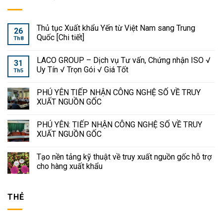
Thủ tục Xuất khẩu Yến từ Việt Nam sang Trung
26
Quốc [Chi tiết]
Th8
LACO GROUP – Dịch vụ Tư vấn, Chứng nhận ISO √
31
Uy Tín √ Trọn Gói √ Giá Tốt
Th5
PHÚ YÊN TIẾP NHẬN CÔNG NGHỆ SỐ VỀ TRUY
XUẤT NGUỒN GỐC
PHÚ YÊN: TIẾP NHẬN CÔNG NGHỆ SỐ VỀ TRUY
XUẤT NGUỒN GỐC
Tạo nền tảng kỹ thuật về truy xuất nguồn gốc hỗ trợ
cho hàng xuất khẩu
THẺ