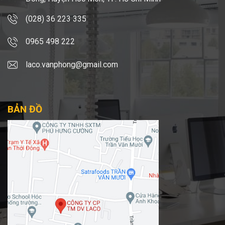
(028) 36 223 335
0965 498 222
laco.vanphong@gmail.com
BẢN ĐỒ